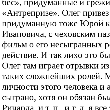
бес», придуманные и среж
«Антрепризе». Олег привез
придуманную тоже Юрой к
Ивановича, с чеховским на
фильм о его несыгранных р
действие. И так лихо это 
Олег там играет отрывки и
таких сложнейших ролей. М
личности этого человека и 
сыграно, хотя он обязан бы
Ричарда, и т. п., и т. д. я в