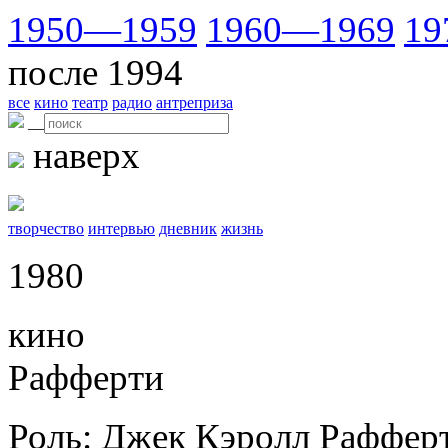
1950—1959
1960—1969
19
после 1994
все
кино
театр
радио
антреприза
__
наверх
творчество
интервью
дневник
жизнь
1980
кино
Рафферти
Роль: Джек Кэролл Раффер