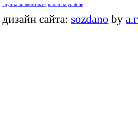
группа во вконтакте
,
канал на youtube
дизайн сайта:
sozdano
by
а.